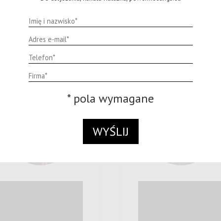
Co o nas mówią
* pola wymagane