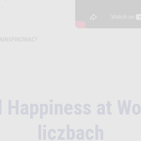
 …
ZAINSPIROWAĆ?
al Happiness at W
liczbach