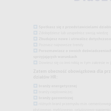
Spotkasz się z przedstawicielami działó
Zdobędziesz lub uzupełnisz swoją wiedzę
Zbudujesz nowe i utrwalisz dotychczaso
Poznasz najnowsze trendy
Porozmawiasz o swoich doświadczeniac
sprzyjających warunkach
Dowiesz się co inni robią w tym zakresie w 
Zatem obecność obowiązkowa dla prze
działów HR:
branży energetycznej
branży ciepłowniczej
branży gazowniczej
różnych branż przemysłu m.in. cementoweg
płytowego, meblowego, celulozowo-papiernic