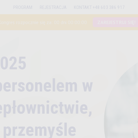
PROGRAM
REJESTRACJA
KONTAKT +48 603 386 917
Kongres rozpocznie się za:
00 dni 00:00:00
ZAREJESTRUJ SIĘ!
025
 personelem w
epłownictwie,
i przemyśle