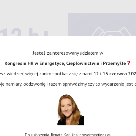
12 h+
Jesteś zainteresowany udziałem w
Wykładów i dyskusji
Kongresie HR
w Energetyce, Ciepłownictwie i Przemyśle
sz wiedzieć więcej zanim spotkasz się z nami
12 i 13 czerwca 20
48 h
e namiary, oddzwonię i razem sprawdzimy czy to wydarzenie jest d
Networkingu
Do usłyszenia, Renata Kałużna, powermeetings.eu