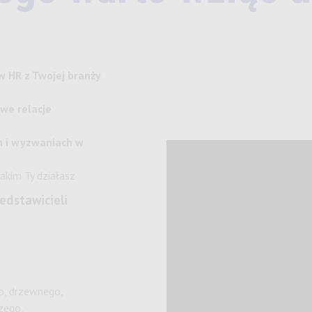
w HR z Twojej branży
we relacje
h i wyzwaniach w
jakim Ty działasz
dstawicieli
o, drzewnego,
zego,