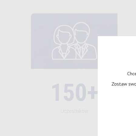
Chce
150+
Zostaw swoj
Uczestników