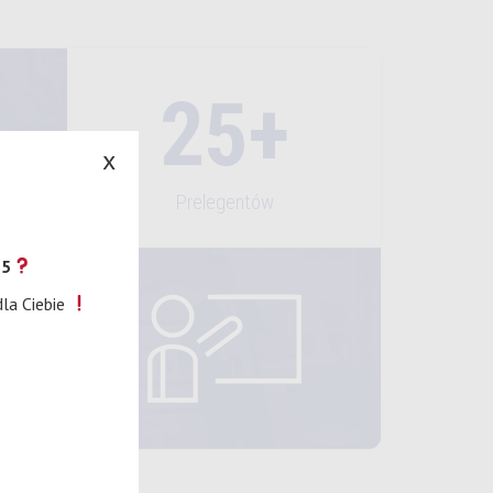
25+
x
Prelegentów
25
+
la Ciebie