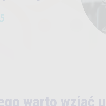
25
ego warto wziąć u