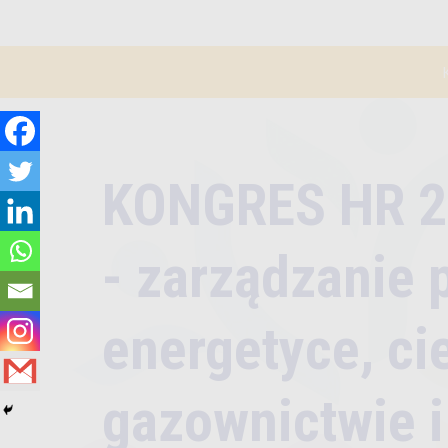
KONGRES HR 2
- zarządzanie
energetyce, ci
gazownictwie 