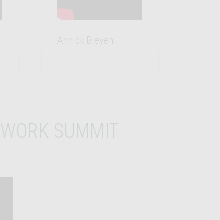
Annick Bleyen
Pauli
T WORK SUMMIT