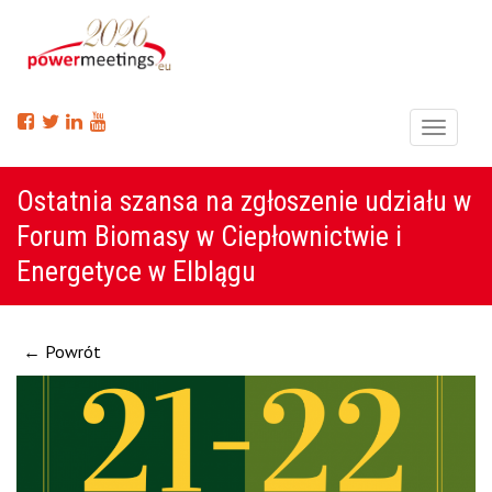
Menu
Ostatnia szansa na zgłoszenie udziału w
Forum Biomasy w Ciepłownictwie i
Energetyce w Elblągu
← Powrót