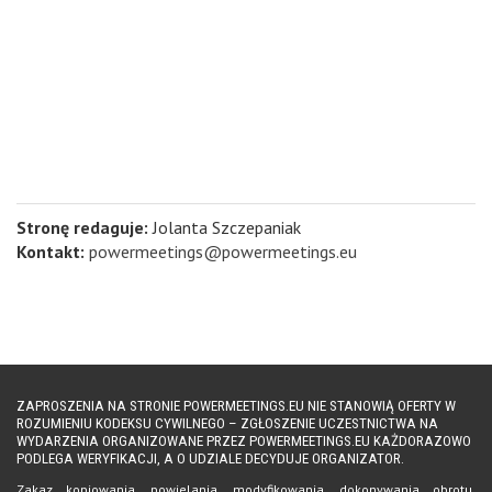
Stronę redaguje:
Jolanta Szczepaniak
Kontakt:
powermeetings@powermeetings.eu
ZAPROSZENIA NA STRONIE POWERMEETINGS.EU NIE STANOWIĄ OFERTY W
ROZUMIENIU KODEKSU CYWILNEGO – ZGŁOSZENIE UCZESTNICTWA NA
WYDARZENIA ORGANIZOWANE PRZEZ POWERMEETINGS.EU KAŻDORAZOWO
PODLEGA WERYFIKACJI, A O UDZIALE DECYDUJE ORGANIZATOR.
Zakaz kopiowania, powielania, modyfikowania, dokonywania obrotu,