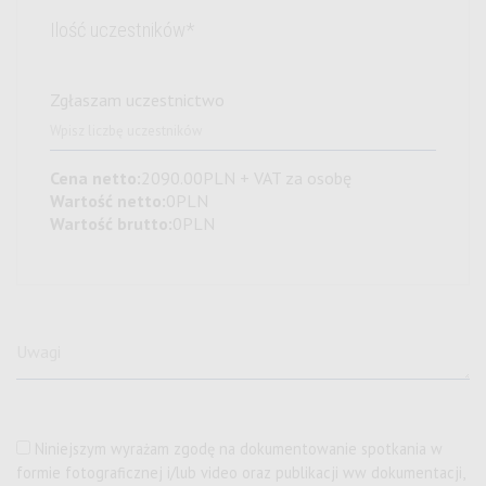
Ilość uczestników*
Zgłaszam uczestnictwo
Cena netto:
2090.00
PLN
+ VAT za osobę
Wartość netto:
0
PLN
Wartość brutto:
0
PLN
Niniejszym wyrażam zgodę na dokumentowanie spotkania w
formie fotograficznej i/lub video oraz publikacji ww dokumentacji,