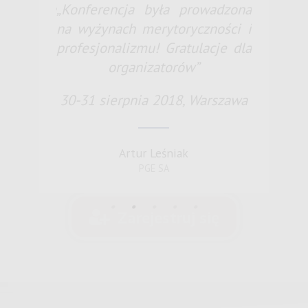
ygotowana
„Konferencja była prowadzona
„Bardzo 
na wyżynach merytoryczności i
idealnie
profesjonalizmu! Gratulacje dla
 Warszawa
organizatorów”
30-31 si
30-31 sierpnia 2018, Warszawa
a
Artur Leśniak
PGE SA
Zarejestruj się