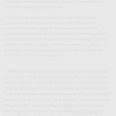
pozostałych kwestiach wynikających z Rozporządzenia RODO oraz
Polityki Prywatności
powermeetings.eu.
Tak, chcę być informowany/a telefonicznie o wydarzeniach
organizowanych przez
powermeetings.eu
oraz jej partnerów
handlowych i wyrażam zgodę na otrzymywanie telefonicznych
połączeń przychodzących inicjowanych przez
powermeetings.eu
oraz
jej partnerów handlowych. Zostałem poinformowany o tym, że mogę
wycofać tak udzieloną zgodę w dowolnym momencie, a także o
pozostałych kwestiach wynikających z Rozporządzenia RODO oraz
Polityki Prywatności
powermeetings.eu.
Niniejszym akceptujemy przesyłanie, przez
powermeetings.eu
faktur VAT w formie elektronicznej, w związku z rozporządzeniem
Ministra Finansów z dnia 17 grudnia 2010 r. w sprawie przesyłania
faktur w formie elektronicznej, zasad ich przechowywania oraz
trybu udostępniania organowi podatkowemu lub organowi kontroli
skarbowej (Dz. U. nr 249, poz. 1661). Zgodnie z ustaleniami faktury
będą przesyłane z adresu:
ksiegowosc@powermeetings.eu
na
adres podany w formularzu. Wycofanie akceptacji przysyłania