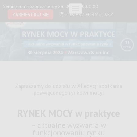
Seminarium rozpocznie się za:
00 dni 00:00:00
Menu
ZAREJESTRUJ SIĘ
POBIERZ FORMULARZ
Zapraszamy do udziału w XI edycji spotkania
poświęconego rynkowi mocy:
RYNEK MOCY w praktyce
– aktualne wyzwania w
funkcjonowaniu rynku