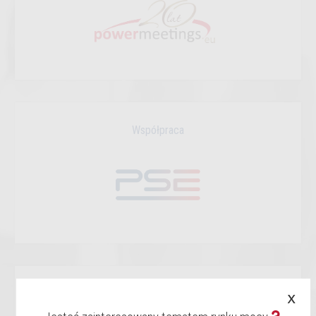
Współpraca
x
Patronat Medialny