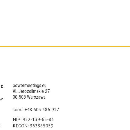
powermeetings.eu
 z
Al. Jerozolimskie 27
00-508 Warszawa
 w
kom.: +48 603 386 917
NIP: 952-139-65-83
h
REGON: 363385059