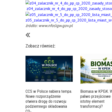
z04_zalacznik_nr_4_do_pp_cp_2020_zasady_stoso
z05_zalacznik_nr_5_do_pp_cp_2020_lista_miast_sr
źródło: www.nfośigw.gov.pl
Zobacz również:
CCS w Polsce nabiera tempa.
Biomasa w KPEiK. 
Nowe rozporządzenie
paliwo przejściowe 
otwiera drogę do rozwoju
istotny element
podziemnego składowania
transformacji?
CO₂