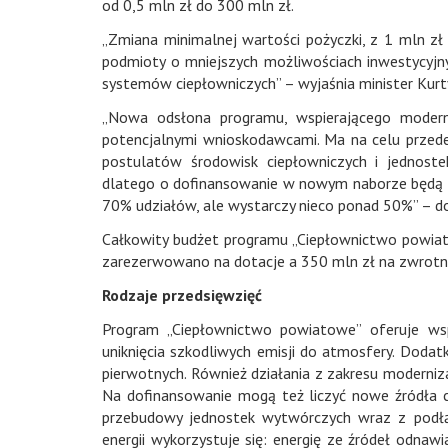
od 0,5 mln zł do 300 mln zł.
„Zmiana minimalnej wartości pożyczki, z 1 mln zł
podmioty o mniejszych możliwościach inwestycyjn
systemów ciepłowniczych” – wyjaśnia minister Kurt
„Nowa odsłona programu, wspierającego moderni
potencjalnymi wnioskodawcami. Ma na celu przed
postulatów środowisk ciepłowniczych i jednoste
dlatego o dofinansowanie w nowym naborze będą mo
70% udziałów, ale wystarczy nieco ponad 50%” – d
Całkowity budżet programu „Ciepłownictwo powia
zarezerwowano na dotacje a 350 mln zł na zwrotn
Rodzaje przedsięwzięć
Program „Ciepłownictwo powiatowe” oferuje wsp
uniknięcia szkodliwych emisji do atmosfery. Doda
pierwotnych. Również działania z zakresu moderniz
Na dofinansowanie mogą też liczyć nowe źródła ci
przebudowy jednostek wytwórczych wraz z podłącz
energii wykorzystuje się: energię ze źródeł odnaw