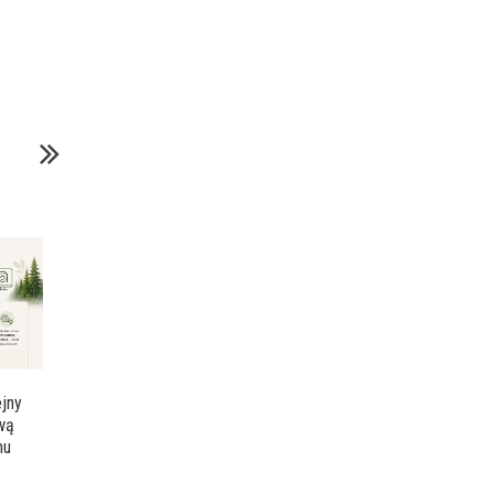
jny
ową
mu