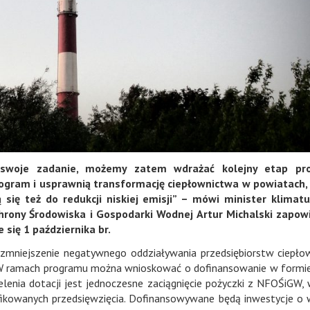
ł swoje zadanie, możemy zatem wdrażać kolejny etap pr
ogram i usprawnią transformację ciepłownictwa w powiatach,
się też do redukcji niskiej emisji” – mówi minister klimatu
ony Środowiska i Gospodarki Wodnej Artur Michalski zapowi
się 1 października br.
zmniejszenie negatywnego oddziaływania przedsiębiorstw ciepło
 W ramach programu można wnioskować o dofinansowanie w formie
enia dotacji jest jednoczesne zaciągnięcie pożyczki z NFOŚiGW, 
ikowanych przedsięwzięcia. Dofinansowywane będą inwestycje o 