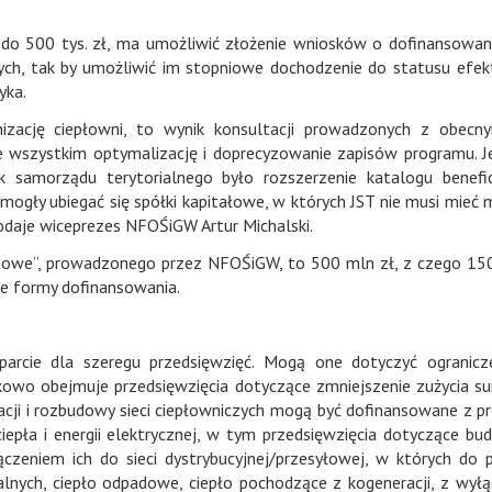
 do 500 tys. zł, ma umożliwić złożenie wniosków o dofinansowan
ych, tak by umożliwić im stopniowe dochodzenie do statusu efe
yka.
zację ciepłowni, to wynik konsultacji prowadzonych z obecn
e wszystkim optymalizację i doprecyzowanie zapisów programu. 
k samorządu terytorialnego było rozszerzenie katalogu benefi
gły ubiegać się spółki kapitałowe, w których JST nie musi mieć
odaje wiceprezes NFOŚiGW Artur Michalski.
towe”, prowadzonego przez NFOŚiGW, to 500 mln zł, z czego 15
e formy dofinansowania.
arcie dla szeregu przedsięwzięć. Mogą one dotyczyć ogranicz
tkowo obejmuje przedsięwzięcia dotyczące zmniejszenie zużycia 
acji i rozbudowy sieci ciepłowniczych mogą być dofinansowane z p
epła i energii elektrycznej, w tym przedsięwzięcia dotyczące bu
eniem ich do sieci dystrybucyjnej/przesyłowej, w których do p
ialnych, ciepło odpadowe, ciepło pochodzące z kogeneracji, z wył