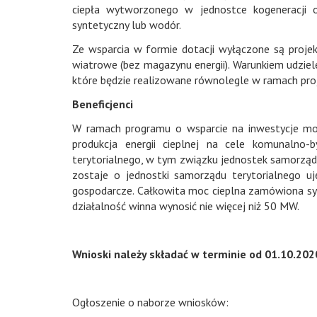
ciepła wytworzonego w jednostce kogeneracji 
syntetyczny lub wodór.
Ze wsparcia w formie dotacji wyłączone są projekt
wiatrowe (bez magazynu energii). Warunkiem udziele
które będzie realizowane równolegle w ramach pro
Beneficjenci
W ramach programu o wsparcie na inwestycje mogą
produkcja energii cieplnej na cele komunalno
terytorialnego, w tym związku jednostek samorządu
zostaje o jednostki samorządu terytorialnego uj
gospodarcze. Całkowita moc cieplna zamówiona s
działalność winna wynosić nie więcej niż 50 MW.
Wnioski należy składać w terminie od 01.10.2020
Ogłoszenie o naborze wniosków: