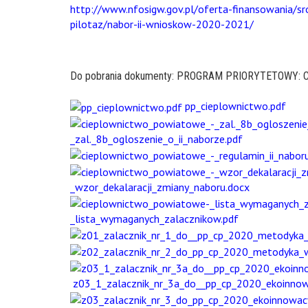
http://www.nfosigw.gov.pl/oferta-finansowania/
pilotaz/nabor-ii-wnioskow-2020-2021/
Do pobrania dokumenty:
PROGRAM PRIORYTETOWY: Ci
pp_cieplownictwo.pdf
_zal._8b_ogloszenie_o_ii_naborze.pdf
_wzor_dekalaracji_zmiany_naboru.docx
_lista_wymaganych_zalacznikow.pdf
z03_1_zalacznik_nr_3a_do__pp_cp_2020_ekoinnow