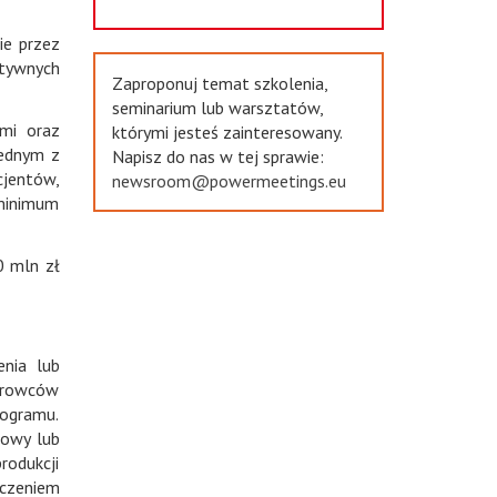
ie przez
ktywnych
Zaproponuj temat szkolenia,
seminarium lub warsztatów,
ymi oraz
którymi jesteś zainteresowany.
Jednym z
Napisz do nas w tej sprawie:
cjentów,
newsroom@powermeetings.eu
 minimum
0 mln zł
enia lub
surowców
rogramu.
dowy lub
rodukcji
ączeniem