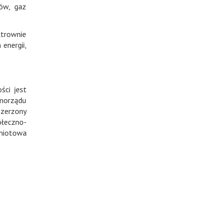
ów, gaz
ktrownie
energii,
ści jest
morządu
szerzony
ołeczno-
dmiotowa