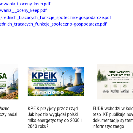
wania_i_oceny_keep.pdf
ednich_tracacych_funkcje_spoleczno-gospodarcze.pdf
Ważne
KPEiK przyjęty przez rząd.
EUDR wchodzi w kole
czy nadal
Jak będzie wyglądał polski
etap. KE publikuje n
miks energetyczny do 2030 i
dokumentację syste
2040 roku?
informatycznego