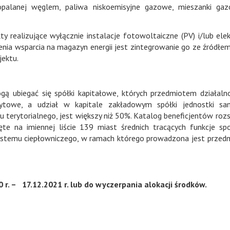
opalanej węglem, paliwa niskoemisyjne gazowe, mieszanki gaz
y realizujące wyłącznie instalacje fotowoltaiczne (PV) i/lub ele
nia wsparcia na magazyn energii jest zintegrowanie go ze źródłem 
jektu.
 ubiegać się spółki kapitałowe, których przedmiotem działalno
-bytowe, a udział w kapitale zakładowym spółki jednostki sa
 terytorialnego, jest większy niż 50%. Katalog beneficjentów roz
ęte na imiennej liście 139 miast średnich tracących funkcje sp
ystemu ciepłowniczego, w ramach którego prowadzona jest prze
 r. – 17.12.2021 r. lub do wyczerpania alokacji środków.