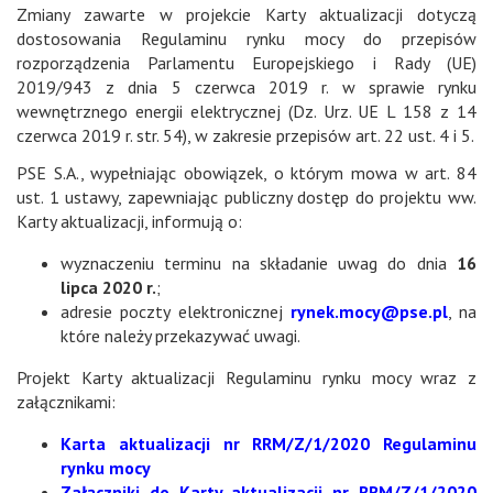
Zmiany zawarte w projekcie Karty aktualizacji dotyczą
dostosowania Regulaminu rynku mocy do przepisów
rozporządzenia Parlamentu Europejskiego i Rady (UE)
2019/943 z dnia 5 czerwca 2019 r. w sprawie rynku
wewnętrznego energii elektrycznej (Dz. Urz. UE L 158 z 14
czerwca 2019 r. str. 54), w zakresie przepisów art. 22 ust. 4 i 5.
PSE S.A., wypełniając obowiązek, o którym mowa w art. 84
ust. 1 ustawy, zapewniając publiczny dostęp do projektu ww.
Karty aktualizacji, informują o:
wyznaczeniu terminu na składanie uwag do dnia
16
lipca 2020 r.
;
adresie poczty elektronicznej
rynek.mocy@pse.pl
, na
które należy przekazywać uwagi.
Projekt Karty aktualizacji Regulaminu rynku mocy wraz z
załącznikami:
Karta aktualizacji nr RRM/Z/1/2020 Regulaminu
rynku mocy
Załączniki do Karty aktualizacji nr RRM/Z/1/2020