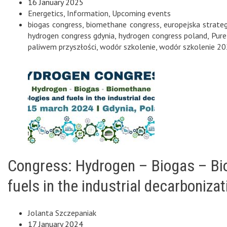
16 January 2025
Energetics
,
Information
,
Upcoming events
biogas congress
,
biomethane congress
,
europejska strat
hydrogen congress gdynia
,
hydrogen congress poland
,
Pur
paliwem przyszłości
,
wodór szkolenie
,
wodór szkolenie 2
Congress: Hydrogen – Biogas – Bi
fuels in the industrial decarbonizat
Jolanta Szczepaniak
17 January 2024