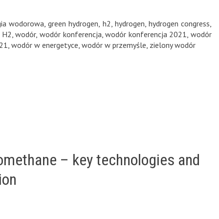
egia wodorowa
,
green hydrogen
,
h2
,
hydrogen
,
hydrogen congress
,
e H2
,
wodór
,
wodór konferencja
,
wodór konferencja 2021
,
wodór
021
,
wodór w energetyce
,
wodór w przemyśle
,
zielony wodór
omethane – key technologies and
ion