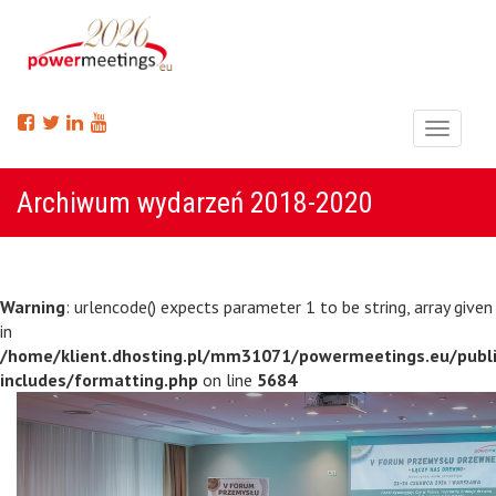
Menu
Archiwum wydarzeń 2018-2020
Warning
: urlencode() expects parameter 1 to be string, array given
in
/home/klient.dhosting.pl/mm31071/powermeetings.eu/publ
includes/formatting.php
on line
5684