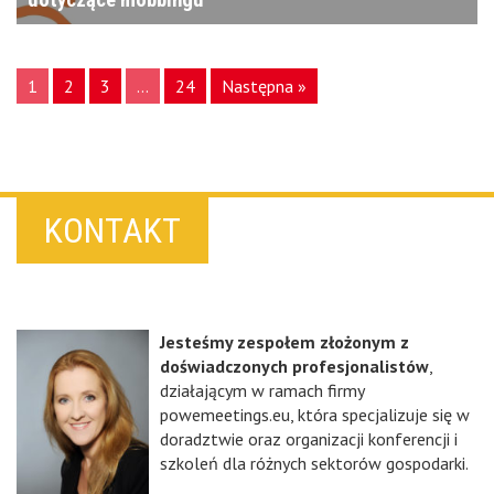
dotyczące mobbingu
1
2
3
…
24
Następna »
KONTAKT
Jesteśmy zespołem złożonym z
doświadczonych profesjonalistów
,
działającym w ramach firmy
powemeetings.eu, która specjalizuje się w
doradztwie oraz organizacji konferencji i
szkoleń dla różnych sektorów gospodarki.