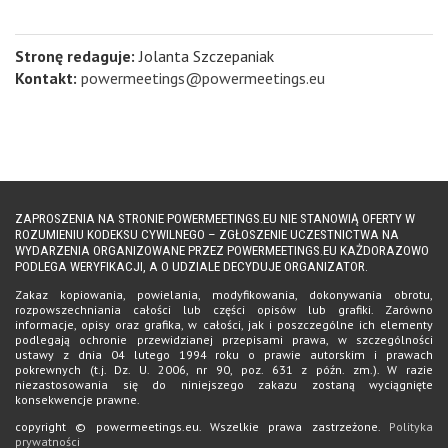
Stronę redaguje:
Jolanta Szczepaniak
Kontakt:
powermeetings@powermeetings.eu
ZAPROSZENIA NA STRONIE POWERMEETINGS.EU NIE STANOWIĄ OFERTY W
ROZUMIENIU KODEKSU CYWILNEGO – ZGŁOSZENIE UCZESTNICTWA NA
WYDARZENIA ORGANIZOWANE PRZEZ POWERMEETINGS.EU KAŻDORAZOWO
PODLEGA WERYFIKACJI, A O UDZIALE DECYDUJE ORGANIZATOR.
Zakaz kopiowania, powielania, modyfikowania, dokonywania obrotu,
rozpowszechniania całości lub części opisów lub grafiki. Zarówno
informacje, opisy oraz grafika, w całości, jak i poszczególne ich elementy
podlegają ochronie przewidzianej przepisami prawa, w szczególności
ustawy z dnia 04 lutego 1994 roku o prawie autorskim i prawach
pokrewnych (t.j. Dz. U. 2006, nr 90, poz. 631 z późn. zm.). W razie
niezastosowania się do niniejszego zakazu zostaną wyciągnięte
konsekwencje prawne.
copyright © powermeetings.eu. Wszelkie prawa zastrzeżone.
Polityka
prywatności