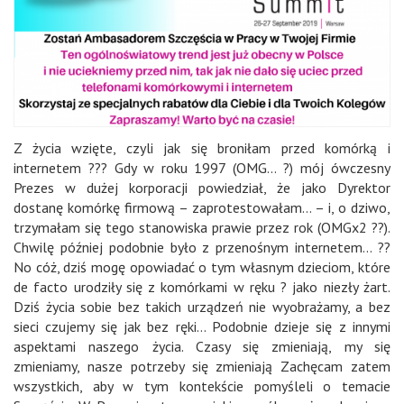
Z życia wzięte, czyli jak się broniłam przed komórką i
internetem ??? Gdy w roku 1997 (OMG… ?) mój ówczesny
Prezes w dużej korporacji powiedział, że jako Dyrektor
dostanę komórkę firmową – zaprotestowałam… – i, o dziwo,
trzymałam się tego stanowiska prawie przez rok (OMGx2 ??).
Chwilę później podobnie było z przenośnym internetem… ??
No cóż, dziś mogę opowiadać o tym własnym dzieciom, które
de facto urodziły się z komórkami w ręku ? jako niezły żart.
Dziś życia sobie bez takich urządzeń nie wyobrażamy, a bez
sieci czujemy się jak bez ręki… Podobnie dzieje się z innymi
aspektami naszego życia. Czasy się zmieniają, my się
zmieniamy, nasze potrzeby się zmieniają Zachęcam zatem
wszystkich, aby w tym kontekście pomyśleli o temacie