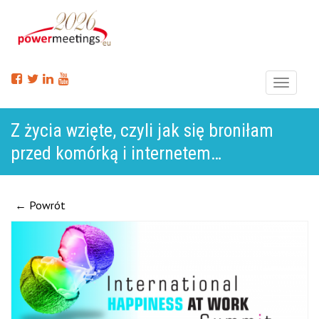
Menu
Z życia wzięte, czyli jak się broniłam
przed komórką i internetem…
← Powrót