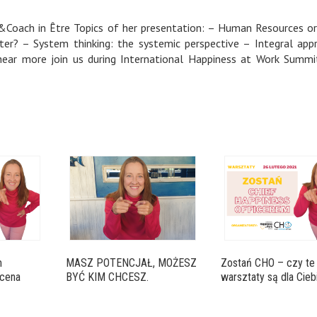
er&Coach in Être Topics of her presentation: – Human Resources 
tter? – System thinking: the systemic perspective – Integral app
 hear more join us during International Happiness at Work Summ
m
MASZ POTENCJAŁ, MOŻESZ
Zostań CHO – czy te
 cena
BYĆ KIM CHCESZ.
warsztaty są dla Cieb