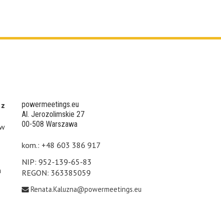
powermeetings.eu
 z
Al. Jerozolimskie 27
00-508 Warszawa
 w
kom.: +48 603 386 917
NIP: 952-139-65-83
h
REGON: 363385059
Renata.Kaluzna@powermeetings.eu