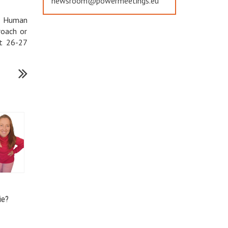
newsroom@powermeetings.eu
or Human
roach or
it 26-27
ie?