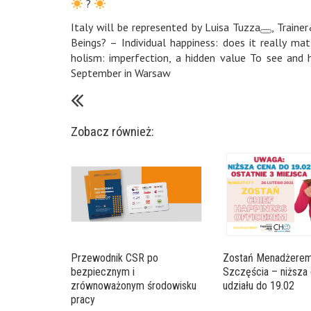
?
Italy
will be represented by
Luisa Tuzza
, Train
Beings? – Individual happiness: does it really ma
holism: imperfection, a hidden value To see and
September in
Warsaw
Zobacz również:
Przewodnik CSR po
Zostań Menadżere
bezpiecznym i
Szczęścia – niższa
zrównoważonym środowisku
udziału do 19.02
pracy