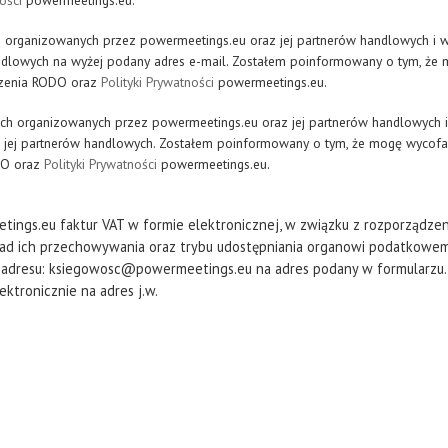
ości
powermeetings.eu.
h organizowanych przez
powermeetings.eu
oraz jej partnerów handlowych i 
ndlowych na wyżej podany adres e-mail. Zostałem poinformowany o tym, ż
ądzenia RODO oraz
Polityki Prywatności
powermeetings.eu.
iach organizowanych przez
powermeetings.eu
oraz jej partnerów handlowych 
 jej partnerów handlowych. Zostałem poinformowany o tym, że mogę wycofa
DO oraz
Polityki Prywatności
powermeetings.eu.
tings.eu
faktur VAT w formie elektronicznej, w związku z rozporządzen
asad ich przechowywania oraz trybu udostępniania organowi podatkowemu 
 adresu:
ksiegowosc@powermeetings.eu
na adres podany w formularzu. 
ktronicznie na adres j.w.