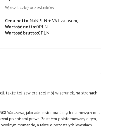
Cena netto:
NaN
PLN
+ VAT za osobę
Wartość netto:
0
PLN
Wartość brutto:
0
PLN
i, także tej zawierającej mój wizerunek, na stronach
0-508 Warszawa
, jako administratora danych osobowych oraz
jącymi przepisami prawa. Zostałem poinformowany o tym,
 dowolnym momencie, a także o pozostałych kwestiach