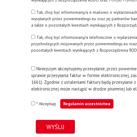
wynikających z Rozporządzenia RODO oraz
Polityki Prywatn
Tak, chcę być informowany/a e-mailowo o wydarzeniac
wysyłanych przez
powermeetings.eu
oraz jej partnerów ha
a także o pozostałych kwestiach wynikających z Rozporz
Tak, chcę być informowany/a telefonicznie o wydarzen
przychodzących inicjowanych przez
powermeetings.eu
oraz
pozostałych kwestiach wynikających z Rozporządzenia RO
Niniejszym akceptujemy przesyłanie, przez
powermee
sprawie przesyłania faktur w formie elektronicznej, z
1661). Zgodnie z ustaleniami faktury będą przesyłane z
elektronicznej może nastąpić w drodze pisemnej lub ele
* Akceptuję
Regulamin uczestnictwa