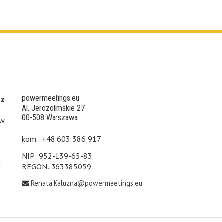
powermeetings.eu
 z
Al. Jerozolimskie 27
00-508 Warszawa
 w
kom.: +48 603 386 917
NIP: 952-139-65-83
h
REGON: 363385059
Renata.Kaluzna@powermeetings.eu