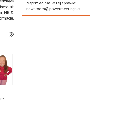
edziałek
Napisz do nas w tej sprawie:
iness at
newsroom@powermeetings.eu
er, HR &
rmacje.
ie?