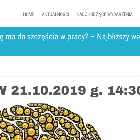
HOME
AKTUALNOŚCI
NADCHODZĄCE WYDARZENIA
ię ma do szczęścia w pracy? – Najbliższy we