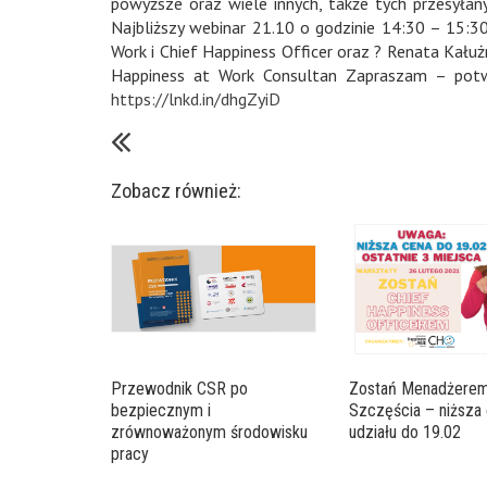
powyższe oraz wiele innych, także tych przesyłan
Najbliższy webinar 21.10 o godzinie 14:30 – 15:3
Work i Chief Happiness Officer oraz ? Renata Kał
Happiness at Work Consultan Zapraszam – potw
https://lnkd.in/dhgZyiD
Zobacz również:
Przewodnik CSR po
Zostań Menadżere
bezpiecznym i
Szczęścia – niższa
zrównoważonym środowisku
udziału do 19.02
pracy