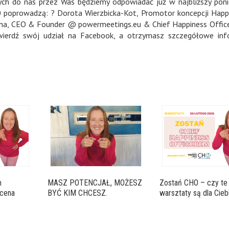
ych do nas przez Was będziemy odpowiadać już w najbliższy poni
0 poprowadzą: ? Dorota Wierzbicka-Kot, Promotor koncepcji Happ
użna, CEO & Founder @ powermeetings.eu & Chief Happiness Offic
ierdź swój udział na Facebook, a otrzymasz szczegółowe info
m
MASZ POTENCJAŁ, MOŻESZ
Zostań CHO – czy te
 cena
BYĆ KIM CHCESZ.
warsztaty są dla Cieb