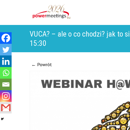
VUCA? – ale o co chodzi? jak to s
15:30
← Powrót