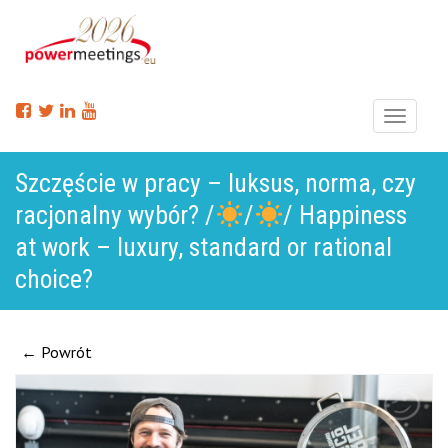
Menu
Szczęście w pracy – luksus, norma, czy
racjonalny wybór? /
/
/ Happiness
at work – luxury, standard or rational
choice?
← Powrót