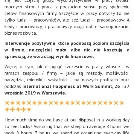
się jest częścią grupy, wykorzystywanie w pracy swoich
mocnych stron i praca z poczuciem sensu, przy spełnieniu
celów finansowych firmy. Szczęście w pracy dotyczy to nie
tylko ludzi – pracowników, ale też ludzi – pracodawców. A
kiedy i pracownicy, i pracodawcy mają dobre samopoczucie,
biznes rozkwita.
Interwencje pozytywne, które podnoszą poziom szczęścia
w firmie, najczęściej mało, albo nic nie kosztują, a
sprawiają, że wzrastają wyniki finansowe.
Więcej o tym, jak osiągnąć szczęście w pracy, własne i w
ramach zespołu / firmy – jakie są metody, możliwości,
narzędzia, mierniki i wskaźniki – na naszych profilach oraz
podczas
International Happiness at Work Summit, 26 i 27
września 2019 w Warszawie.
How much time do we have at our disposal in a working day
to feel lucky? Assuming that we sleep on average 8 hours, we
work 8 hours, 3 hours we spend on organizing everyday life