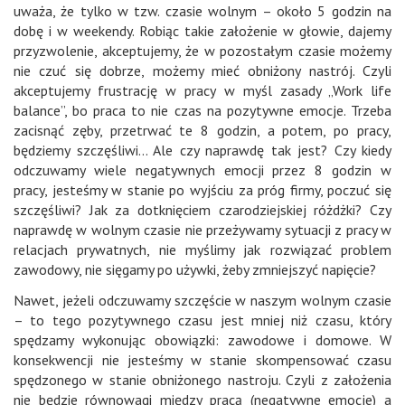
uważa, że tylko w tzw. czasie wolnym – około 5 godzin na
dobę i w weekendy. Robiąc takie założenie w głowie, dajemy
przyzwolenie, akceptujemy, że w pozostałym czasie możemy
nie czuć się dobrze, możemy mieć obniżony nastrój. Czyli
akceptujemy frustrację w pracy w myśl zasady „Work life
balance”, bo praca to nie czas na pozytywne emocje. Trzeba
zacisnąć zęby, przetrwać te 8 godzin, a potem, po pracy,
będziemy szczęśliwi… Ale czy naprawdę tak jest? Czy kiedy
odczuwamy wiele negatywnych emocji przez 8 godzin w
pracy, jesteśmy w stanie po wyjściu za próg firmy, poczuć się
szczęśliwi? Jak za dotknięciem czarodziejskiej różdżki? Czy
naprawdę w wolnym czasie nie przeżywamy sytuacji z pracy w
relacjach prywatnych, nie myślimy jak rozwiązać problem
zawodowy, nie sięgamy po używki, żeby zmniejszyć napięcie?
Nawet, jeżeli odczuwamy szczęście w naszym wolnym czasie
– to tego pozytywnego czasu jest mniej niż czasu, który
spędzamy wykonując obowiązki: zawodowe i domowe. W
konsekwencji nie jesteśmy w stanie skompensować czasu
spędzonego w stanie obniżonego nastroju. Czyli z założenia
nie będzie równowagi między pracą (negatywne emocje) a