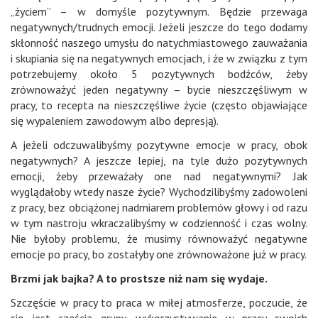
„życiem” – w domyśle pozytywnym. Będzie przewaga
negatywnych/trudnych emocji. Jeżeli jeszcze do tego dodamy
skłonność naszego umysłu do natychmiastowego zauważania
i skupiania się na negatywnych emocjach, i że w związku z tym
potrzebujemy około 5 pozytywnych bodźców, żeby
zrównoważyć jeden negatywny – bycie nieszczęśliwym w
pracy, to recepta na nieszczęśliwe życie (często objawiające
się wypaleniem zawodowym albo depresją).
A jeżeli odczuwalibyśmy pozytywne emocje w pracy, obok
negatywnych? A jeszcze lepiej, na tyle dużo pozytywnych
emocji, żeby przeważały one nad negatywnymi? Jak
wyglądałoby wtedy nasze życie? Wychodzilibyśmy zadowoleni
z pracy, bez obciążonej nadmiarem problemów głowy i od razu
w tym nastroju wkraczalibyśmy w codzienność i czas wolny.
Nie byłoby problemu, że musimy równoważyć negatywne
emocje po pracy, bo zostałyby one zrównoważone już w pracy.
Brzmi jak bajka? A to prostsze niż nam się wydaje.
Szczęście w pracy to praca w miłej atmosferze, poczucie, że