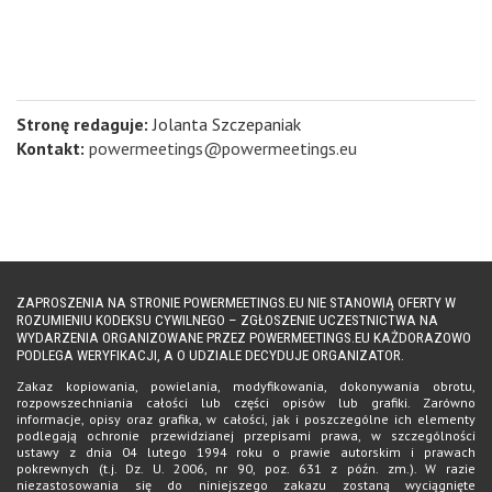
Stronę redaguje:
Jolanta Szczepaniak
Kontakt:
powermeetings@powermeetings.eu
ZAPROSZENIA NA STRONIE POWERMEETINGS.EU NIE STANOWIĄ OFERTY W
ROZUMIENIU KODEKSU CYWILNEGO – ZGŁOSZENIE UCZESTNICTWA NA
WYDARZENIA ORGANIZOWANE PRZEZ POWERMEETINGS.EU KAŻDORAZOWO
PODLEGA WERYFIKACJI, A O UDZIALE DECYDUJE ORGANIZATOR.
Zakaz kopiowania, powielania, modyfikowania, dokonywania obrotu,
rozpowszechniania całości lub części opisów lub grafiki. Zarówno
informacje, opisy oraz grafika, w całości, jak i poszczególne ich elementy
podlegają ochronie przewidzianej przepisami prawa, w szczególności
ustawy z dnia 04 lutego 1994 roku o prawie autorskim i prawach
pokrewnych (t.j. Dz. U. 2006, nr 90, poz. 631 z późn. zm.). W razie
niezastosowania się do niniejszego zakazu zostaną wyciągnięte