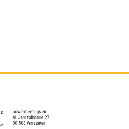
powermeetings.eu
 z
Al. Jerozolimskie 27
00-508 Warszawa
 w