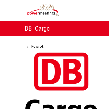
DB_Cargo
← Powrót