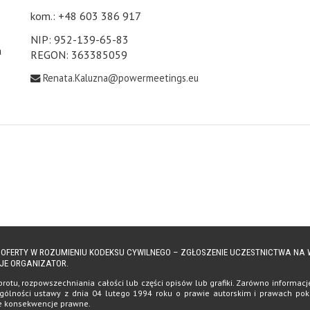
kom.: +48 603 386 917
NIP: 952-139-65-83
h
REGON: 363385059
Renata.Kaluzna@powermeetings.eu
Ą OFERTY W ROZUMIENIU KODEKSU CYWILNEGO – ZGŁOSZENIE UCZESTNICTWA N
JE ORGANIZATOR.
tu, rozpowszechniania całości lub części opisów lub grafiki. Zarówno informacje, 
ólności ustawy z dnia 04 lutego 1994 roku o prawie autorskim i prawach pokrewn
te konsekwencje prawne.