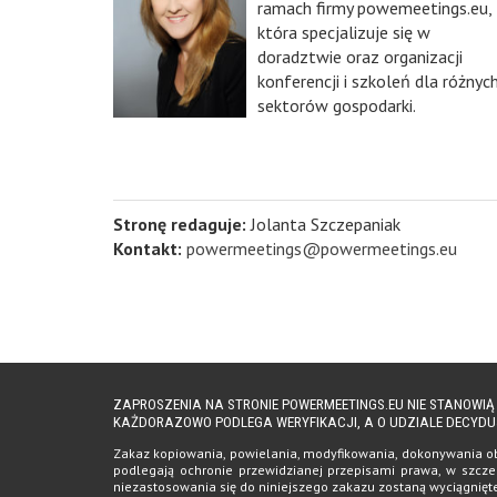
ramach firmy powemeetings.eu,
która specjalizuje się w
doradztwie oraz organizacji
konferencji i szkoleń dla różnyc
sektorów gospodarki.
Stronę redaguje:
Jolanta Szczepaniak
Kontakt:
powermeetings@powermeetings.eu
ZAPROSZENIA NA STRONIE POWERMEETINGS.EU NIE STANOWI
KAŻDORAZOWO PODLEGA WERYFIKACJI, A O UDZIALE DECYDU
Zakaz kopiowania, powielania, modyfikowania, dokonywania obro
podlegają ochronie przewidzianej przepisami prawa, w szczeg
niezastosowania się do niniejszego zakazu zostaną wyciągnię