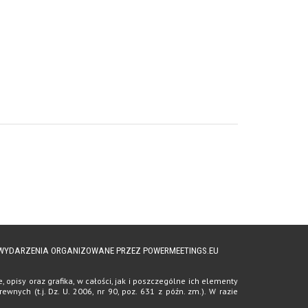
A WYDARZENIA ORGANIZOWANE PRZEZ POWERMEETINGS.EU
opisy oraz grafika, w całości, jak i poszczególne ich elementy
ych (t.j. Dz. U. 2006, nr 90, poz. 631 z późn. zm.). W razie