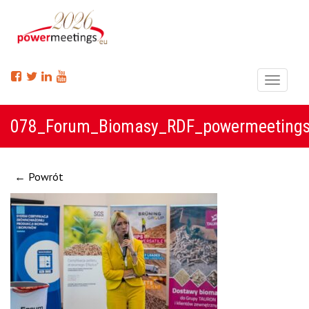
Menu
078_Forum_Biomasy_RDF_powermeeting
← Powrót