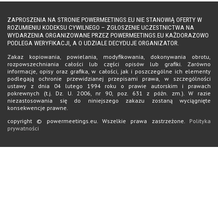
ZAPROSZENIA NA STRONIE POWERMEETINGS.EU NIE STANOWIĄ OFERTY W
ROZUMIENIU KODEKSU CYWILNEGO – ZGŁOSZENIE UCZESTNICTWA NA
WYDARZENIA ORGANIZOWANE PRZEZ POWERMEETINGS.EU KAŻDORAZOWO
PODLEGA WERYFIKACJI, A O UDZIALE DECYDUJE ORGANIZATOR.
Zakaz kopiowania, powielania, modyfikowania, dokonywania obrotu,
rozpowszechniania całości lub części opisów lub grafiki. Zarówno
informacje, opisy oraz grafika, w całości, jak i poszczególne ich elementy
podlegają ochronie przewidzianej przepisami prawa, w szczególności
ustawy z dnia 04 lutego 1994 roku o prawie autorskim i prawach
pokrewnych (t.j. Dz. U. 2006, nr 90, poz. 631 z późn. zm.). W razie
niezastosowania się do niniejszego zakazu zostaną wyciągnięte
konsekwencje prawne.
copyright © powermeetings.eu. Wszelkie prawa zastrzeżone.
Polityka
prywatności