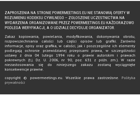
ZAPROSZENIA NA STRONIE POWERMEETINGS.EU NIE STANOWIĄ OFERTY W
ROZUMIENIU KODEKSU CYWILNEGO – ZGŁOSZENIE UCZESTNICTWA NA
WYDARZENIA ORGANIZOWANE PRZEZ POWERMEETINGS.EU KAŻDORAZOWO
PODLEGA WERYFIKACJI, A O UDZIALE DECYDUJE ORGANIZATOR.
Zakaz kopiowania, powielania, modyfikowania, dokonywania obrotu,
rozpowszechniania całości lub części opisów lub grafiki. Zarówno
informacje, opisy oraz grafika, w całości, jak i poszczególne ich elementy
podlegają ochronie przewidzianej przepisami prawa, w szczególności
ustawy z dnia 04 lutego 1994 roku o prawie autorskim i prawach
pokrewnych (t.j. Dz. U. 2006, nr 90, poz. 631 z późn. zm.). W razie
niezastosowania się do niniejszego zakazu zostaną wyciągnięte
konsekwencje prawne.
copyright © powermeetings.eu. Wszelkie prawa zastrzeżone.
Polityka
prywatności