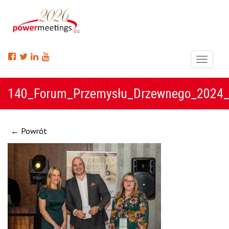
Menu
140_Forum_Przemysłu_Drzewnego_2024_
← Powrót