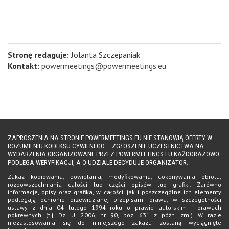
Stronę redaguje:
Jolanta Szczepaniak
Kontakt:
powermeetings@powermeetings.eu
ZAPROSZENIA NA STRONIE POWERMEETINGS.EU NIE STANOWIĄ OFERTY W
ROZUMIENIU KODEKSU CYWILNEGO – ZGŁOSZENIE UCZESTNICTWA NA
WYDARZENIA ORGANIZOWANE PRZEZ POWERMEETINGS.EU KAŻDORAZOWO
PODLEGA WERYFIKACJI, A O UDZIALE DECYDUJE ORGANIZATOR.
Zakaz kopiowania, powielania, modyfikowania, dokonywania obrotu,
rozpowszechniania całości lub części opisów lub grafiki. Zarówno
informacje, opisy oraz grafika, w całości, jak i poszczególne ich elementy
podlegają ochronie przewidzianej przepisami prawa, w szczególności
ustawy z dnia 04 lutego 1994 roku o prawie autorskim i prawach
pokrewnych (t.j. Dz. U. 2006, nr 90, poz. 631 z późn. zm.). W razie
niezastosowania się do niniejszego zakazu zostaną wyciągnięte