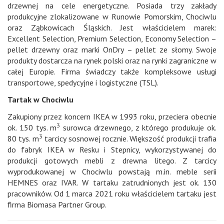
drzewnej na cele energetyczne. Posiada trzy zakłady
produkcyjne zlokalizowane w Runowie Pomorskim, Chociwlu
oraz Ząbkowicach Śląskich. Jest właścicielem marek:
Excellent Selection, Premium Selection, Economy Selection –
pellet drzewny oraz marki OnDry – pellet ze słomy. Swoje
produkty dostarcza na rynek polski oraz na rynki zagraniczne w
całej Europie. Firma świadczy także kompleksowe usługi
transportowe, spedycyjne i logistyczne (TSL).
Tartak w Chociwlu
Zakupiony przez koncern IKEA w 1993 roku, przeciera obecnie
3
ok. 150 tys. m
surowca drzewnego, z którego produkuje ok.
3
80 tys. m
tarcicy sosnowej rocznie. Większość produkcji trafia
do fabryk IKEA w Resku i Stepnicy, wykorzystywanej do
produkcji gotowych mebli z drewna litego. Z tarcicy
wyprodukowanej w Chociwlu powstają m.in. meble serii
HEMNES oraz IVAR. W tartaku zatrudnionych jest ok. 130
pracowników. Od 1 marca 2021 roku właścicielem tartaku jest
firma Biomasa Partner Group.