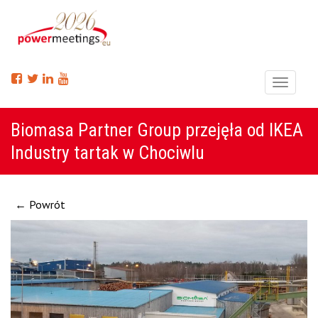
Menu
Biomasa Partner Group przejęła od IKEA
Industry tartak w Chociwlu
← Powrót