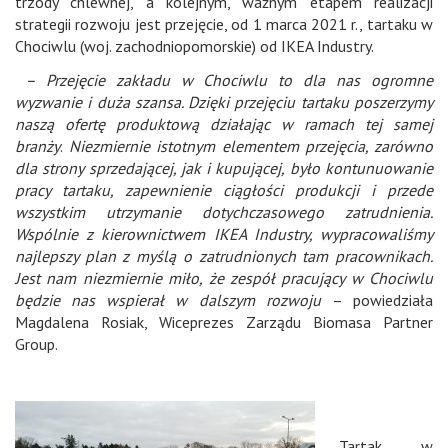
trzody chlewnej, a kolejnym, ważnym etapem realizacji
strategii rozwoju jest przejęcie, od 1 marca 2021 r., tartaku w
Chociwlu (woj. zachodniopomorskie) od IKEA Industry.
– Przejęcie zakładu w Chociwlu to dla nas ogromne
wyzwanie i duża szansa. Dzięki przejęciu tartaku poszerzymy
naszą ofertę produktową działając w ramach tej samej
branży
.
Niezmiernie istotnym elementem przejęcia, zarówno
dla strony sprzedającej, jak i kupującej, było kontunuowanie
pracy tartaku, zapewnienie ciągłości produkcji i przede
wszystkim utrzymanie dotychczasowego zatrudnienia.
Wspólnie z kierownictwem IKEA Industry, wypracowaliśmy
najlepszy plan z myślą o zatrudnionych tam pracownikach.
Jest nam niezmiernie miło, że zespół pracujący w Chociwlu
będzie nas wspierał w dalszym rozwoju
– powiedziała
Magdalena Rosiak, Wiceprezes Zarządu Biomasa Partner
Group.
Tartak w