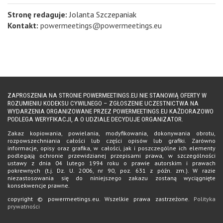
Stronę redaguje:
Jolanta Szczepaniak
Kontakt:
powermeetings@powermeetings.eu
ZAPROSZENIA NA STRONIE POWERMEETINGS.EU NIE STANOWIĄ OFERTY W
ROZUMIENIU KODEKSU CYWILNEGO – ZGŁOSZENIE UCZESTNICTWA NA
WYDARZENIA ORGANIZOWANE PRZEZ POWERMEETINGS.EU KAŻDORAZOWO
PODLEGA WERYFIKACJI, A O UDZIALE DECYDUJE ORGANIZATOR.
Zakaz kopiowania, powielania, modyfikowania, dokonywania obrotu,
rozpowszechniania całości lub części opisów lub grafiki. Zarówno
informacje, opisy oraz grafika, w całości, jak i poszczególne ich elementy
podlegają ochronie przewidzianej przepisami prawa, w szczególności
ustawy z dnia 04 lutego 1994 roku o prawie autorskim i prawach
pokrewnych (t.j. Dz. U. 2006, nr 90, poz. 631 z późn. zm.). W razie
niezastosowania się do niniejszego zakazu zostaną wyciągnięte
konsekwencje prawne.
copyright © powermeetings.eu. Wszelkie prawa zastrzeżone.
Polityka
prywatności