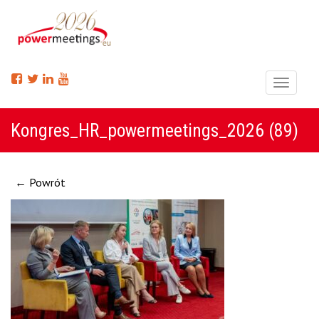
Menu
Kongres_HR_powermeetings_2026 (89)
← Powrót