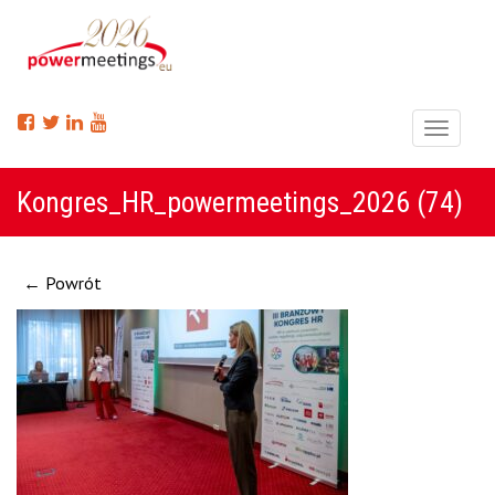
Menu
Kongres_HR_powermeetings_2026 (74)
← Powrót