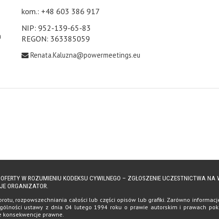
kom.: +48 603 386 917
NIP: 952-139-65-83
h
REGON: 363385059
Renata.Kaluzna@powermeetings.eu
Ą OFERTY W ROZUMIENIU KODEKSU CYWILNEGO – ZGŁOSZENIE UCZESTNICTWA N
JE ORGANIZATOR.
tu, rozpowszechniania całości lub części opisów lub grafiki. Zarówno informacje, 
ólności ustawy z dnia 04 lutego 1994 roku o prawie autorskim i prawach pokrewn
te konsekwencje prawne.