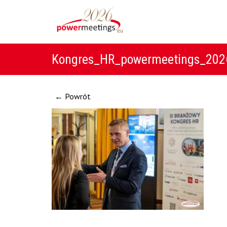
Kongres_HR_powermeetings_2026
← Powrót