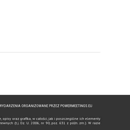
A WYDARZENIA ORGANIZOWANE PRZEZ POWERMEETINGS.EU
opisy oraz grafika, w całości, jak i poszczególne ich elementy
ych (t.j. Dz. U. 2006, nr 90, poz. 631 z późn. zm.). W razie