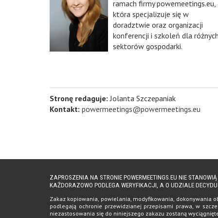
ramach firmy powemeetings.eu,
która specjalizuje się w
doradztwie oraz organizacji
konferencji i szkoleń dla różnyc
sektorów gospodarki.
Stronę redaguje:
Jolanta Szczepaniak
Kontakt:
powermeetings@powermeetings.eu
ZAPROSZENIA NA STRONIE POWERMEETINGS.EU NIE STANOWI
KAŻDORAZOWO PODLEGA WERYFIKACJI, A O UDZIALE DECYDU
Zakaz kopiowania, powielania, modyfikowania, dokonywania obro
podlegają ochronie przewidzianej przepisami prawa, w szczeg
niezastosowania się do niniejszego zakazu zostaną wyciągnię