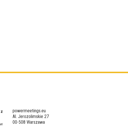
powermeetings.eu
 z
Al. Jerozolimskie 27
00-508 Warszawa
 w