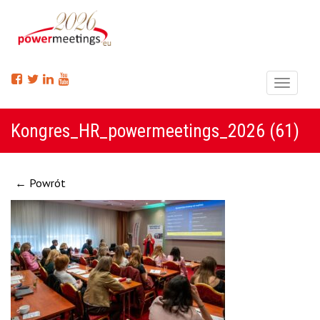
Menu
Kongres_HR_powermeetings_2026 (61)
← Powrót