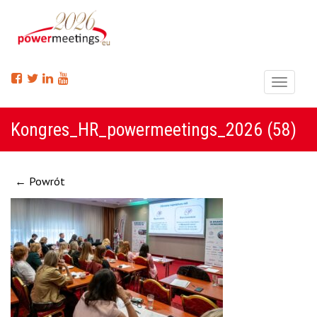
Menu
Kongres_HR_powermeetings_2026 (58)
← Powrót