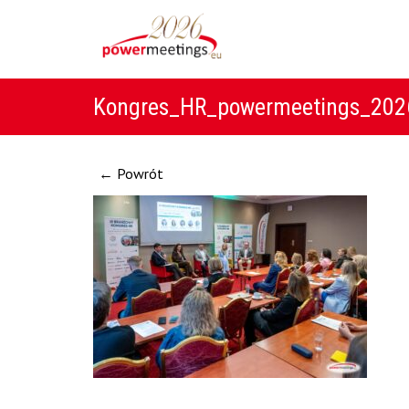
Kongres_HR_powermeetings_2026
← Powrót