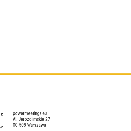
powermeetings.eu
 z
Al. Jerozolimskie 27
00-508 Warszawa
 w