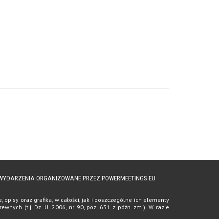
A WYDARZENIA ORGANIZOWANE PRZEZ POWERMEETINGS.EU
opisy oraz grafika, w całości, jak i poszczególne ich elementy
ych (t.j. Dz. U. 2006, nr 90, poz. 631 z późn. zm.). W razie