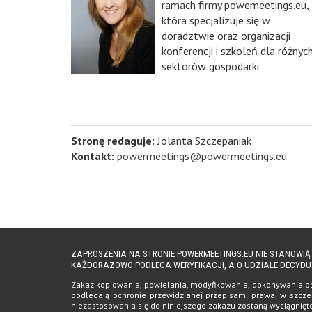
ramach firmy powemeetings.eu,
która specjalizuje się w
doradztwie oraz organizacji
konferencji i szkoleń dla różnyc
sektorów gospodarki.
Stronę redaguje:
Jolanta Szczepaniak
Kontakt:
powermeetings@powermeetings.eu
ZAPROSZENIA NA STRONIE POWERMEETINGS.EU NIE STANOWI
KAŻDORAZOWO PODLEGA WERYFIKACJI, A O UDZIALE DECYDU
Zakaz kopiowania, powielania, modyfikowania, dokonywania obro
podlegają ochronie przewidzianej przepisami prawa, w szczeg
niezastosowania się do niniejszego zakazu zostaną wyciągnię