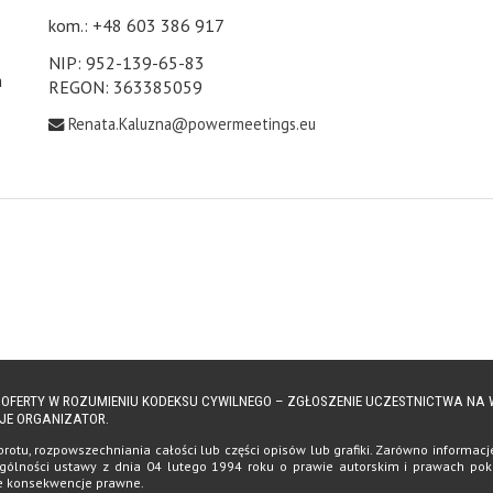
kom.: +48 603 386 917
NIP: 952-139-65-83
h
REGON: 363385059
Renata.Kaluzna@powermeetings.eu
Ą OFERTY W ROZUMIENIU KODEKSU CYWILNEGO – ZGŁOSZENIE UCZESTNICTWA N
JE ORGANIZATOR.
tu, rozpowszechniania całości lub części opisów lub grafiki. Zarówno informacje, 
ólności ustawy z dnia 04 lutego 1994 roku o prawie autorskim i prawach pokrewn
te konsekwencje prawne.