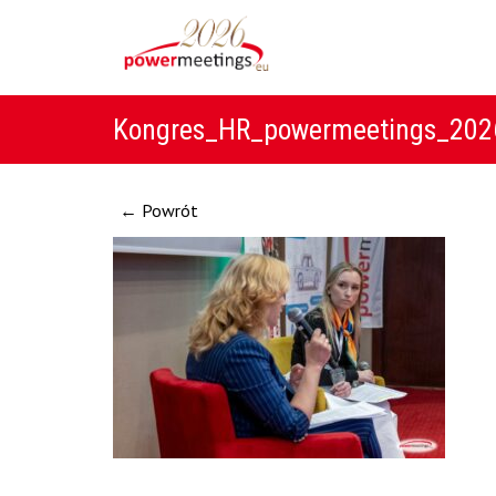
Kongres_HR_powermeetings_2026
← Powrót