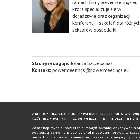
ramach firmy powemeetings.eu,
która specjalizuje się w
doradztwie oraz organizacji
konferencji i szkoleń dla różnyc
sektorów gospodarki.
Stronę redaguje:
Jolanta Szczepaniak
Kontakt:
powermeetings@powermeetings.eu
ZAPROSZENIA NA STRONIE POWERMEETINGS.EU NIE STANOWI
KAŻDORAZOWO PODLEGA WERYFIKACJI, A O UDZIALE DECYDU
Zakaz kopiowania, powielania, modyfikowania, dokonywania obro
podlegają ochronie przewidzianej przepisami prawa, w szczeg
niezastosowania się do niniejszego zakazu zostaną wyciągnię