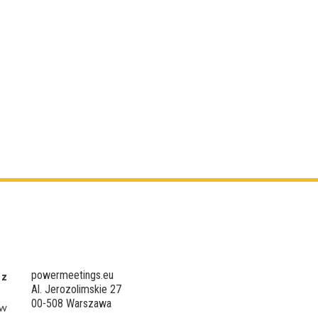
powermeetings.eu
 z
Al. Jerozolimskie 27
00-508 Warszawa
 w