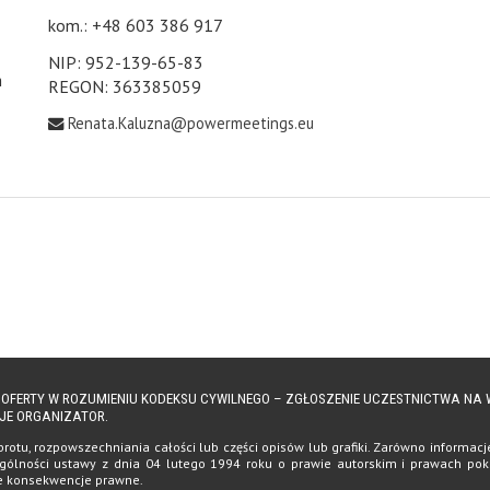
kom.: +48 603 386 917
NIP: 952-139-65-83
h
REGON: 363385059
Renata.Kaluzna@powermeetings.eu
Ą OFERTY W ROZUMIENIU KODEKSU CYWILNEGO – ZGŁOSZENIE UCZESTNICTWA N
JE ORGANIZATOR.
tu, rozpowszechniania całości lub części opisów lub grafiki. Zarówno informacje, 
ólności ustawy z dnia 04 lutego 1994 roku o prawie autorskim i prawach pokrewn
te konsekwencje prawne.