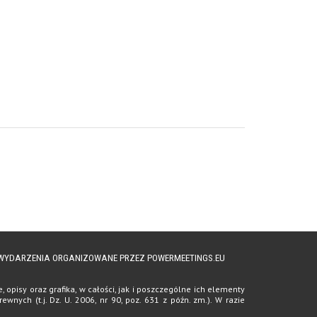
A WYDARZENIA ORGANIZOWANE PRZEZ POWERMEETINGS.EU
opisy oraz grafika, w całości, jak i poszczególne ich elementy
ych (t.j. Dz. U. 2006, nr 90, poz. 631 z późn. zm.). W razie