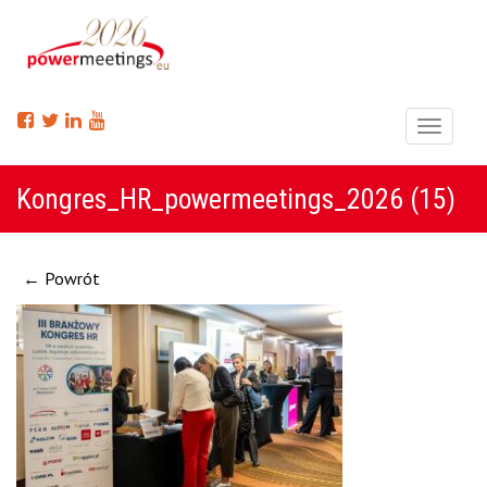
Menu
Kongres_HR_powermeetings_2026 (15)
← Powrót