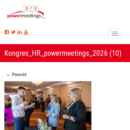
Menu
Kongres_HR_powermeetings_2026 (10)
← Powrót