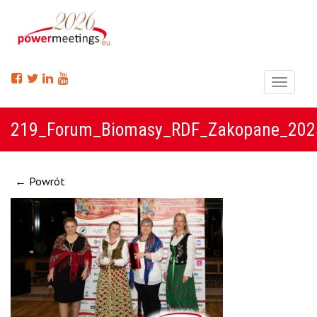
Menu
219_Forum_Biomasy_RDF_Zakopane_202
← Powrót