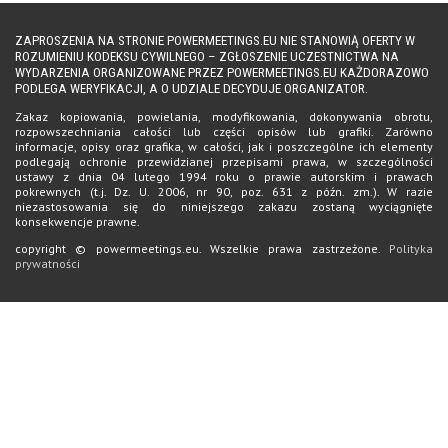
ZAPROSZENIA NA STRONIE POWERMEETINGS.EU NIE STANOWIĄ OFERTY W
ROZUMIENIU KODEKSU CYWILNEGO – ZGŁOSZENIE UCZESTNICTWA NA
WYDARZENIA ORGANIZOWANE PRZEZ POWERMEETINGS.EU KAŻDORAZOWO
PODLEGA WERYFIKACJI, A O UDZIALE DECYDUJE ORGANIZATOR.
Zakaz kopiowania, powielania, modyfikowania, dokonywania obrotu,
rozpowszechniania całości lub części opisów lub grafiki. Zarówno
informacje, opisy oraz grafika, w całości, jak i poszczególne ich elementy
podlegają ochronie przewidzianej przepisami prawa, w szczególności
ustawy z dnia 04 lutego 1994 roku o prawie autorskim i prawach
pokrewnych (t.j. Dz. U. 2006, nr 90, poz. 631 z późn. zm.). W razie
niezastosowania się do niniejszego zakazu zostaną wyciągnięte
konsekwencje prawne.
copyright © powermeetings.eu. Wszelkie prawa zastrzeżone.
Polityka
prywatności