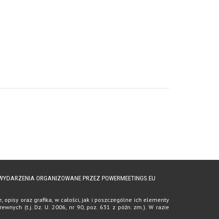
A WYDARZENIA ORGANIZOWANE PRZEZ POWERMEETINGS.EU
opisy oraz grafika, w całości, jak i poszczególne ich elementy
ych (t.j. Dz. U. 2006, nr 90, poz. 631 z późn. zm.). W razie