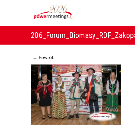
206_Forum_Biomasy_RDF_Zakop
← Powrót