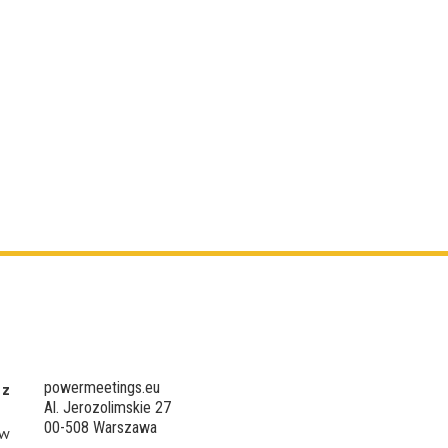
powermeetings.eu
 z
Al. Jerozolimskie 27
00-508 Warszawa
 w