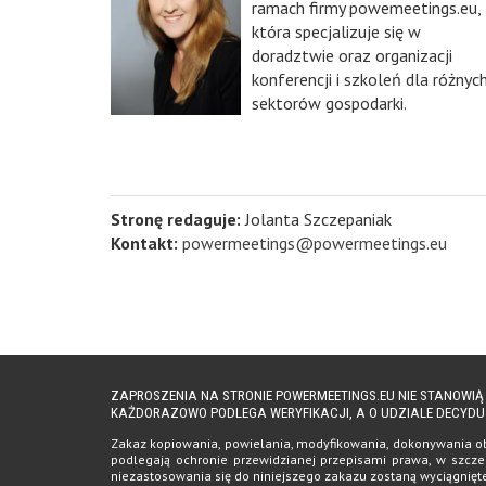
ramach firmy powemeetings.eu,
która specjalizuje się w
doradztwie oraz organizacji
konferencji i szkoleń dla różnyc
sektorów gospodarki.
Stronę redaguje:
Jolanta Szczepaniak
Kontakt:
powermeetings@powermeetings.eu
ZAPROSZENIA NA STRONIE POWERMEETINGS.EU NIE STANOWI
KAŻDORAZOWO PODLEGA WERYFIKACJI, A O UDZIALE DECYDU
Zakaz kopiowania, powielania, modyfikowania, dokonywania obro
podlegają ochronie przewidzianej przepisami prawa, w szczeg
niezastosowania się do niniejszego zakazu zostaną wyciągnię