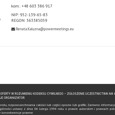
kom.: +48 603 386 917
NIP: 952-139-65-83
h
REGON: 363385059
Renata.Kaluzna@powermeetings.eu
Ą OFERTY W ROZUMIENIU KODEKSU CYWILNEGO – ZGŁOSZENIE UCZESTNICTWA N
JE ORGANIZATOR.
tu, rozpowszechniania całości lub części opisów lub grafiki. Zarówno informacje, 
ólności ustawy z dnia 04 lutego 1994 roku o prawie autorskim i prawach pokrewn
te konsekwencje prawne.