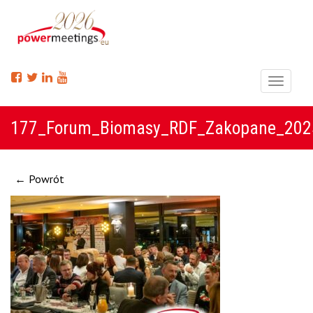
Menu
177_Forum_Biomasy_RDF_Zakopane_202
← Powrót