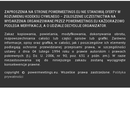
ZAPROSZENIA NA STRONIE POWERMEETINGS.EU NIE STANOWIĄ OFERTY W
ROZUMIENIU KODEKSU CYWILNEGO – ZGŁOSZENIE UCZESTNICTWA NA
WYDARZENIA ORGANIZOWANE PRZEZ POWERMEETINGS.EU KAŻDORAZOWO
PODLEGA WERYFIKACJI, A O UDZIALE DECYDUJE ORGANIZATOR.
Zakaz kopiowania, powielania, modyfikowania, dokonywania obrotu,
rozpowszechniania całości lub części opisów lub grafiki. Zarówno
informacje, opisy oraz grafika, w całości, jak i poszczególne ich elementy
podlegają ochronie przewidzianej przepisami prawa, w szczególności
ustawy z dnia 04 lutego 1994 roku o prawie autorskim i prawach
pokrewnych (t.j. Dz. U. 2006, nr 90, poz. 631 z późn. zm.). W razie
niezastosowania się do niniejszego zakazu zostaną wyciągnięte
konsekwencje prawne.
copyright © powermeetings.eu. Wszelkie prawa zastrzeżone.
Polityka
prywatności