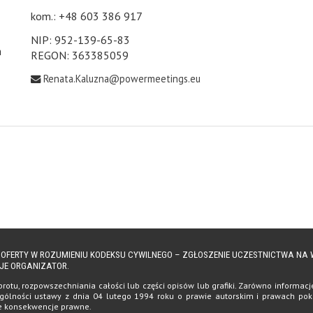
kom.: +48 603 386 917
NIP: 952-139-65-83
h
REGON: 363385059
Renata.Kaluzna@powermeetings.eu
Ą OFERTY W ROZUMIENIU KODEKSU CYWILNEGO – ZGŁOSZENIE UCZESTNICTWA N
JE ORGANIZATOR.
tu, rozpowszechniania całości lub części opisów lub grafiki. Zarówno informacje, 
ólności ustawy z dnia 04 lutego 1994 roku o prawie autorskim i prawach pokrewn
te konsekwencje prawne.