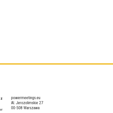
powermeetings.eu
 z
Al. Jerozolimskie 27
00-508 Warszawa
 w