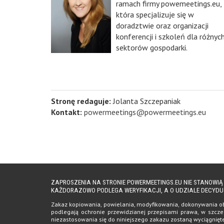
ramach firmy powemeetings.eu,
która specjalizuje się w
doradztwie oraz organizacji
konferencji i szkoleń dla różnyc
sektorów gospodarki.
Stronę redaguje:
Jolanta Szczepaniak
Kontakt:
powermeetings@powermeetings.eu
ZAPROSZENIA NA STRONIE POWERMEETINGS.EU NIE STANOWI
KAŻDORAZOWO PODLEGA WERYFIKACJI, A O UDZIALE DECYDU
Zakaz kopiowania, powielania, modyfikowania, dokonywania obro
podlegają ochronie przewidzianej przepisami prawa, w szczeg
niezastosowania się do niniejszego zakazu zostaną wyciągnię