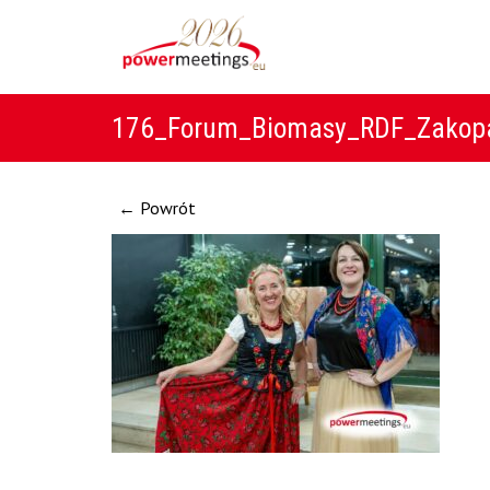
176_Forum_Biomasy_RDF_Zakop
← Powrót