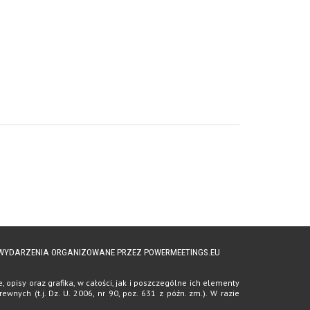
A WYDARZENIA ORGANIZOWANE PRZEZ POWERMEETINGS.EU
opisy oraz grafika, w całości, jak i poszczególne ich elementy
ych (t.j. Dz. U. 2006, nr 90, poz. 631 z późn. zm.). W razie