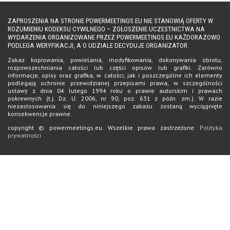
ZAPROSZENIA NA STRONIE POWERMEETINGS.EU NIE STANOWIĄ OFERTY W
ROZUMIENIU KODEKSU CYWILNEGO – ZGŁOSZENIE UCZESTNICTWA NA
WYDARZENIA ORGANIZOWANE PRZEZ POWERMEETINGS.EU KAŻDORAZOWO
PODLEGA WERYFIKACJI, A O UDZIALE DECYDUJE ORGANIZATOR.
Zakaz kopiowania, powielania, modyfikowania, dokonywania obrotu,
rozpowszechniania całości lub części opisów lub grafiki. Zarówno
informacje, opisy oraz grafika, w całości, jak i poszczególne ich elementy
podlegają ochronie przewidzianej przepisami prawa, w szczególności
ustawy z dnia 04 lutego 1994 roku o prawie autorskim i prawach
pokrewnych (t.j. Dz. U. 2006, nr 90, poz. 631 z późn. zm.). W razie
niezastosowania się do niniejszego zakazu zostaną wyciągnięte
konsekwencje prawne.
copyright © powermeetings.eu. Wszelkie prawa zastrzeżone.
Polityka
prywatności