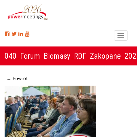
Menu
040_Forum_Biomasy_RDF_Zakopane_202
← Powrót