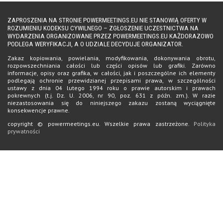
ZAPROSZENIA NA STRONIE POWERMEETINGS.EU NIE STANOWIĄ OFERTY W
ROZUMIENIU KODEKSU CYWILNEGO – ZGŁOSZENIE UCZESTNICTWA NA
WYDARZENIA ORGANIZOWANE PRZEZ POWERMEETINGS.EU KAŻDORAZOWO
PODLEGA WERYFIKACJI, A O UDZIALE DECYDUJE ORGANIZATOR.
Zakaz kopiowania, powielania, modyfikowania, dokonywania obrotu,
rozpowszechniania całości lub części opisów lub grafiki. Zarówno
informacje, opisy oraz grafika, w całości, jak i poszczególne ich elementy
podlegają ochronie przewidzianej przepisami prawa, w szczególności
ustawy z dnia 04 lutego 1994 roku o prawie autorskim i prawach
pokrewnych (t.j. Dz. U. 2006, nr 90, poz. 631 z późn. zm.). W razie
niezastosowania się do niniejszego zakazu zostaną wyciągnięte
konsekwencje prawne.
copyright © powermeetings.eu. Wszelkie prawa zastrzeżone.
Polityka
prywatności