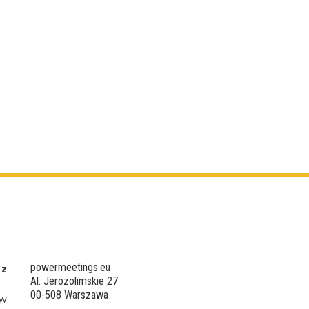
powermeetings.eu
 z
Al. Jerozolimskie 27
00-508 Warszawa
 w