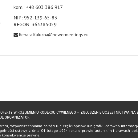
kom.: +48 603 386 917
NIP: 952-139-65-83
h
REGON: 363385059
Renata.Kaluzna@powermeetings.eu
Ą OFERTY W ROZUMIENIU KODEKSU CYWILNEGO – ZGŁOSZENIE UCZESTNICTWA N
JE ORGANIZATOR.
tu, rozpowszechniania całości lub części opisów lub grafiki. Zarówno informacje, 
ólności ustawy z dnia 04 lutego 1994 roku o prawie autorskim i prawach pokrewn
te konsekwencje prawne.