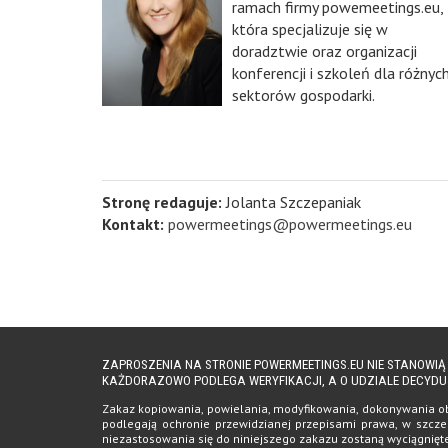
ramach firmy powemeetings.eu,
która specjalizuje się w
doradztwie oraz organizacji
konferencji i szkoleń dla różnyc
sektorów gospodarki.
Stronę redaguje:
Jolanta Szczepaniak
Kontakt:
powermeetings@powermeetings.eu
ZAPROSZENIA NA STRONIE POWERMEETINGS.EU NIE STANOWI
KAŻDORAZOWO PODLEGA WERYFIKACJI, A O UDZIALE DECYDU
Zakaz kopiowania, powielania, modyfikowania, dokonywania obro
podlegają ochronie przewidzianej przepisami prawa, w szczeg
niezastosowania się do niniejszego zakazu zostaną wyciągnię