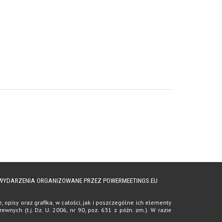
A WYDARZENIA ORGANIZOWANE PRZEZ POWERMEETINGS.EU
opisy oraz grafika, w całości, jak i poszczególne ich elementy
ych (t.j. Dz. U. 2006, nr 90, poz. 631 z późn. zm.). W razie