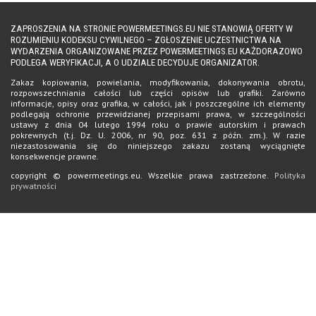
ZAPROSZENIA NA STRONIE POWERMEETINGS.EU NIE STANOWIĄ OFERTY W
ROZUMIENIU KODEKSU CYWILNEGO – ZGŁOSZENIE UCZESTNICTWA NA
WYDARZENIA ORGANIZOWANE PRZEZ POWERMEETINGS.EU KAŻDORAZOWO
PODLEGA WERYFIKACJI, A O UDZIALE DECYDUJE ORGANIZATOR.
Zakaz kopiowania, powielania, modyfikowania, dokonywania obrotu,
rozpowszechniania całości lub części opisów lub grafiki. Zarówno
informacje, opisy oraz grafika, w całości, jak i poszczególne ich elementy
podlegają ochronie przewidzianej przepisami prawa, w szczególności
ustawy z dnia 04 lutego 1994 roku o prawie autorskim i prawach
pokrewnych (t.j. Dz. U. 2006, nr 90, poz. 631 z późn. zm.). W razie
niezastosowania się do niniejszego zakazu zostaną wyciągnięte
konsekwencje prawne.
copyright © powermeetings.eu. Wszelkie prawa zastrzeżone.
Polityka
prywatności