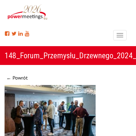
Menu
148_Forum_Przemysłu_Drzewnego_2024_
← Powrót