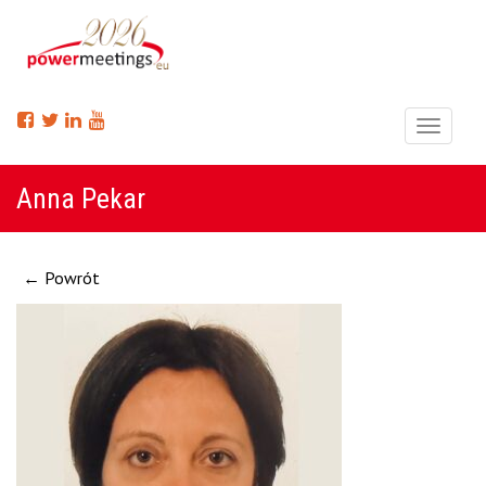
Menu
Anna Pekar
← Powrót