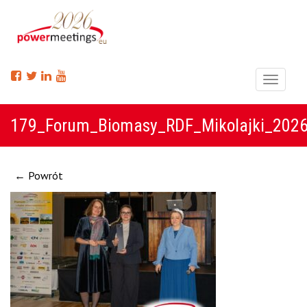
Menu
179_Forum_Biomasy_RDF_Mikolajki_202
← Powrót