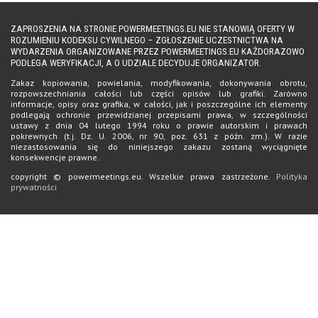
ZAPROSZENIA NA STRONIE POWERMEETINGS.EU NIE STANOWIĄ OFERTY W
ROZUMIENIU KODEKSU CYWILNEGO – ZGŁOSZENIE UCZESTNICTWA NA
WYDARZENIA ORGANIZOWANE PRZEZ POWERMEETINGS.EU KAŻDORAZOWO
PODLEGA WERYFIKACJI, A O UDZIALE DECYDUJE ORGANIZATOR.
Zakaz kopiowania, powielania, modyfikowania, dokonywania obrotu,
rozpowszechniania całości lub części opisów lub grafiki. Zarówno
informacje, opisy oraz grafika, w całości, jak i poszczególne ich elementy
podlegają ochronie przewidzianej przepisami prawa, w szczególności
ustawy z dnia 04 lutego 1994 roku o prawie autorskim i prawach
pokrewnych (t.j. Dz. U. 2006, nr 90, poz. 631 z późn. zm.). W razie
niezastosowania się do niniejszego zakazu zostaną wyciągnięte
konsekwencje prawne.
copyright © powermeetings.eu. Wszelkie prawa zastrzeżone.
Polityka
prywatności