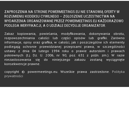
ZAPROSZENIA NA STRONIE POWERMEETINGS.EU NIE STANOWIĄ OFERTY W
ROZUMIENIU KODEKSU CYWILNEGO – ZGŁOSZENIE UCZESTNICTWA NA
WYDARZENIA ORGANIZOWANE PRZEZ POWERMEETINGS.EU KAŻDORAZOWO
PODLEGA WERYFIKACJI, A O UDZIALE DECYDUJE ORGANIZATOR.
Zakaz kopiowania, powielania, modyfikowania, dokonywania obrotu,
rozpowszechniania całości lub części opisów lub grafiki. Zarówno
informacje, opisy oraz grafika, w całości, jak i poszczególne ich elementy
podlegają ochronie przewidzianej przepisami prawa, w szczególności
ustawy z dnia 04 lutego 1994 roku o prawie autorskim i prawach
pokrewnych (t.j. Dz. U. 2006, nr 90, poz. 631 z późn. zm.). W razie
niezastosowania się do niniejszego zakazu zostaną wyciągnięte
konsekwencje prawne.
copyright © powermeetings.eu. Wszelkie prawa zastrzeżone.
Polityka
prywatności