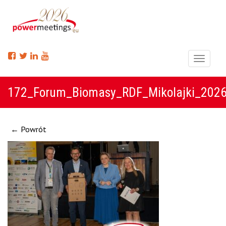
Menu
172_Forum_Biomasy_RDF_Mikolajki_202
← Powrót